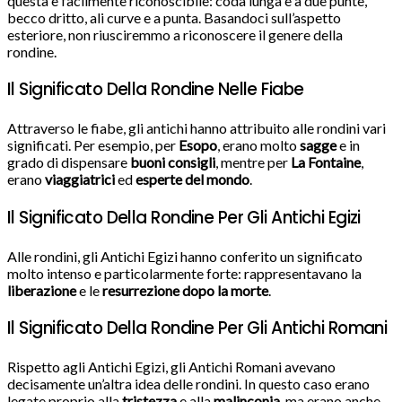
questa è facilmente riconoscibile: coda lunga e a due punte,
becco dritto, ali curve e a punta. Basandoci sull’aspetto
esteriore, non riusciremmo a riconoscere il genere della
rondine.
Il Significato Della Rondine Nelle Fiabe
Attraverso le fiabe, gli antichi hanno attribuito alle rondini vari
significati. Per esempio, per
Esopo
, erano molto
sagge
e in
grado di dispensare
buoni consigli
, mentre per
La Fontaine
,
erano
viaggiatrici
ed
esperte del mondo
.
Il Significato Della Rondine Per Gli Antichi Egizi
Alle rondini, gli Antichi Egizi hanno conferito un significato
molto intenso e particolarmente forte: rappresentavano la
liberazione
e le
resurrezione dopo la morte
.
Il Significato Della Rondine Per Gli Antichi Romani
Rispetto agli Antichi Egizi, gli Antichi Romani avevano
decisamente un’altra idea delle rondini. In questo caso erano
legate proprio alla
tristezza
e alla
malinconia
, ma erano anche