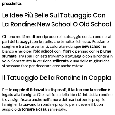
prossimità
.
Le Idee Più Belle Sul Tatuaggio Con
La Rondine: New School O Old School
Ci sono molti modi per riprodurre il tatuaggio con la rondine, al
pari dei
tatuaggi con le stelle
, che è molto richiesto. Possiamo
scegliere tra tante varianti: colorata e dunque
new school
, in
bianco e nero per
l’old school
, con i
fiori
, o persino con le
piume
sfumate
. Tra i più richiesti troviamo il tatuaggio con le rondini in
volo. Soprattutto la versione
stilizzata
, è una delle migliori che
si possano fare per decorare aree anche estese.
Il Tatuaggio Della Rondine In Coppia
Per le
coppie di fidanzati o di sposati
, il
tattoo con la rondine è
legato alla famiglia
. Oltre all’idea della libertà, infatti, la rondine
trova significato anche nell’amore dei marinai per le proprie
famiglie. Tatuavano la rondine proprio per ricevere il buon
auspicio di
tornare a casa
, sani e salvi.