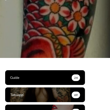
Guide
24
Tatuaggi
69