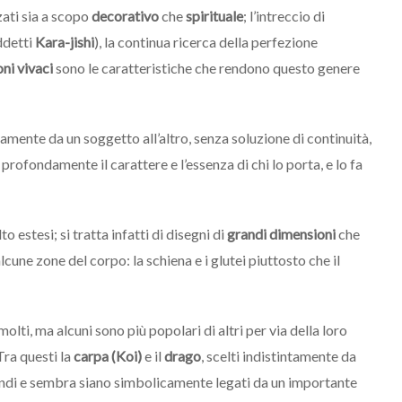
zati sia a scopo
decorativo
che
spirituale
; l’intreccio di
ddetti
Kara-jishi
), la continua ricerca della perfezione
ni vivaci
sono le caratteristiche che rendono questo genere
damente da un soggetto all’altro, senza soluzione di continuità,
profondamente il carattere e l’essenza di chi lo porta, e lo fa
o estesi; si tratta infatti di disegni di
grandi dimensioni
che
une zone del corpo: la schiena e i glutei piuttosto che il
lti, ma alcuni sono più popolari di altri per via della loro
Tra questi la
carpa (Koi)
e il
drago
, scelti indistintamente da
ondi e sembra siano simbolicamente legati da un importante