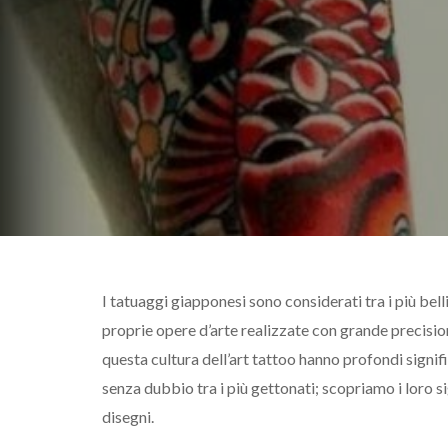
I tatuaggi giapponesi sono considerati tra i più belli
proprie opere d’arte realizzate con grande precision
questa cultura dell’art tattoo hanno profondi signific
senza dubbio tra i più gettonati; scopriamo i loro sig
disegni.