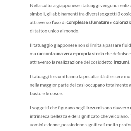
Nella cultura giapponese i tatuaggi vengono realiz
simboli, gli abbinamenti tra diversi soggetti (i cosi
attraverso l’uso di
complesse sfumature
e
colorazio
di tattoo unico al mondo.
Il tatuaggio giapponese non si limita a passare flui
ma
racconta una vera e propria storia
che definisce 
attraverso la realizzazione del cosiddetto
Irezumi
.
I tatuaggi Irezumi hanno la peculiarità di essere molt
nella maggior parte dei casi occupano totalmente alc
busto e le cosce.
I soggetti che figurano negli
Irezumi
sono davvero mo
intrinseca bellezza e del significato che veicolano. 
uomini e donne, possiedono significati molto prof