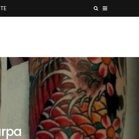
STE
arpa