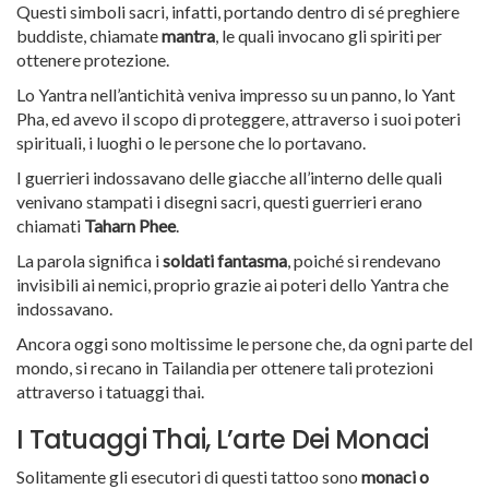
Questi simboli sacri, infatti, portando dentro di sé preghiere
buddiste, chiamate
mantra
, le quali invocano gli spiriti per
ottenere protezione.
Lo Yantra nell’antichità veniva impresso su un panno, lo Yant
Pha, ed avevo il scopo di proteggere, attraverso i suoi poteri
spirituali, i luoghi o le persone che lo portavano.
I guerrieri indossavano delle giacche all’interno delle quali
venivano stampati i disegni sacri, questi guerrieri erano
chiamati
Taharn Phee
.
La parola significa i
soldati fantasma
, poiché si rendevano
invisibili ai nemici, proprio grazie ai poteri dello Yantra che
indossavano.
Ancora oggi sono moltissime le persone che, da ogni parte del
mondo, si recano in Tailandia per ottenere tali protezioni
attraverso i tatuaggi thai.
I Tatuaggi Thai, L’arte Dei Monaci
Solitamente gli esecutori di questi tattoo sono
monaci o