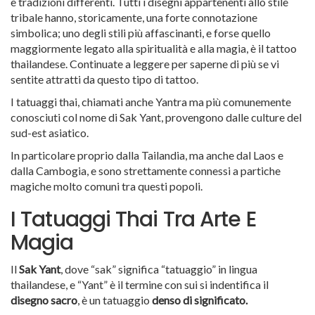
e tradizioni differenti. Tutti i disegni appartenenti allo stile
tribale hanno, storicamente, una forte connotazione
simbolica; uno degli stili più affascinanti, e forse quello
maggiormente legato alla spiritualità e alla magia, è il tattoo
thailandese. Continuate a leggere per saperne di più se vi
sentite attratti da questo tipo di tattoo.
I tatuaggi thai, chiamati anche Yantra ma più comunemente
conosciuti col nome di Sak Yant, provengono dalle culture del
sud-est asiatico.
In particolare proprio dalla Tailandia, ma anche dal Laos e
dalla Cambogia, e sono strettamente connessi a partiche
magiche molto comuni tra questi popoli.
I Tatuaggi Thai Tra Arte E
Magia
Il
Sak Yant
, dove “sak” significa “tatuaggio” in lingua
thailandese, e “Yant” è il termine con sui si indentifica il
disegno sacro
, è un tatuaggio
denso di significato.